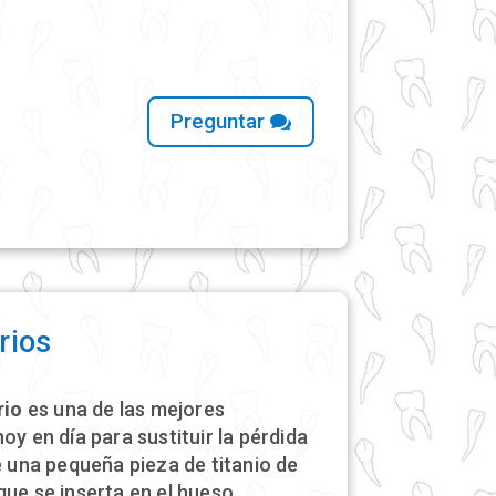
Preguntar
rios
rio
es una de las mejores
oy en día para sustituir la pérdida
e una pequeña pieza de titanio de
que se inserta en el hueso