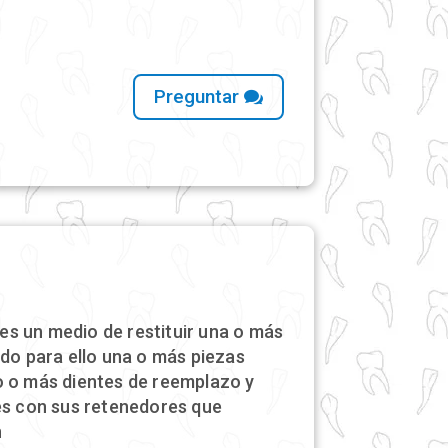
Preguntar
a es un medio de restituir una o más
ndo para ello una o más piezas
o o más dientes de reemplazo y
es con sus retenedores que
n