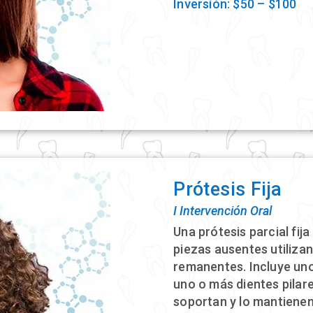
Inversión: $50 – $100
Prótesis Fija
Ι Intervención Oral
Una prótesis parcial fij
piezas ausentes utiliza
remanentes. Incluye un
uno o más dientes pilar
soportan y lo mantiene