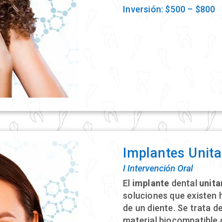
Inversión: $500 – $800
Implantes Unita
Ι Intervención Oral
El
implante
dental
unita
soluciones que existen h
de un diente. Se trata d
material biocompatible 