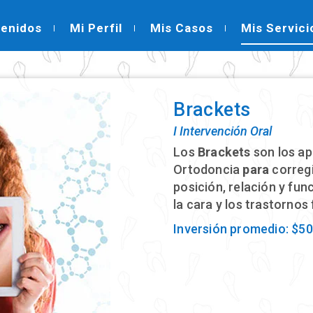
venidos
Mi Perfil
Mis Casos
Mis Servici
Brackets
Ι Intervención Oral
Los
Brackets
son los apa
Ortodoncia
para
corregi
posición, relación y func
la cara y los trastornos
Inversión promedio: $50